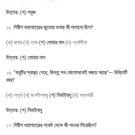
উত্তর: (গ) সবুজ
​১৫.
গিরীশ মহাপাত্রের জুতোর তলায় কী লাগানো ছিল?
(ক) রাবার (খ) তামা
(গ) লোহার নাল
(ঘ) প্লাস্টিক
উত্তর: (গ) লোহার নাল
​১৬.
"বাবুটির স্বাস্থ্য গেছে, কিন্তু শখ ষোলোআনাই বজায় আছে"— উক্তিটি
কার?
(ক) অপূর্ব (খ) জগদীশবাবু
(গ) নিমাইবাবু
(ঘ) সব্যসাচী
উত্তর: (গ) নিমাইবাবু
​১৭.
গিরীশ মহাপাত্রের পকেট থেকে কী পাওয়া গিয়েছিল?