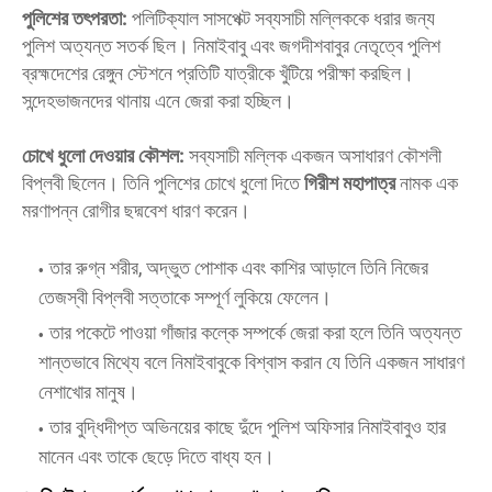
পুলিশের তৎপরতা:
পলিটিক্যাল সাসপেক্ট সব্যসাচী মল্লিককে ধরার জন্য
পুলিশ অত্যন্ত সতর্ক ছিল। নিমাইবাবু এবং জগদীশবাবুর নেতৃত্বে পুলিশ
ব্রহ্মদেশের রেঙ্গুন স্টেশনে প্রতিটি যাত্রীকে খুঁটিয়ে পরীক্ষা করছিল।
সন্দেহভাজনদের থানায় এনে জেরা করা হচ্ছিল।
চোখে ধুলো দেওয়ার কৌশল:
সব্যসাচী মল্লিক একজন অসাধারণ কৌশলী
বিপ্লবী ছিলেন। তিনি পুলিশের চোখে ধুলো দিতে
গিরীশ মহাপাত্র
নামক এক
মরণাপন্ন রোগীর ছদ্মবেশ ধারণ করেন।
​তার রুগ্ন শরীর, অদ্ভুত পোশাক এবং কাশির আড়ালে তিনি নিজের
তেজস্বী বিপ্লবী সত্তাকে সম্পূর্ণ লুকিয়ে ফেলেন।
​তার পকেটে পাওয়া গাঁজার কল্কে সম্পর্কে জেরা করা হলে তিনি অত্যন্ত
শান্তভাবে মিথ্যে বলে নিমাইবাবুকে বিশ্বাস করান যে তিনি একজন সাধারণ
নেশাখোর মানুষ।
​তার বুদ্ধিদীপ্ত অভিনয়ের কাছে দুঁদে পুলিশ অফিসার নিমাইবাবুও হার
মানেন এবং তাকে ছেড়ে দিতে বাধ্য হন।