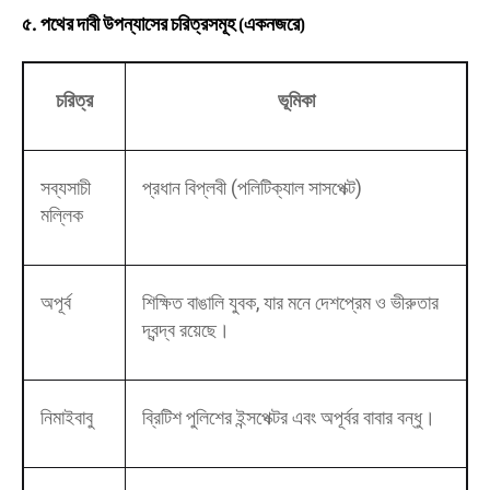
৫. পথের দাবী উপন্যাসের চরিত্রসমূহ (একনজরে)
চরিত্র
ভূমিকা
সব্যসাচী
প্রধান বিপ্লবী (পলিটিক্যাল সাসপেক্ট)
মল্লিক
অপূর্ব
শিক্ষিত বাঙালি যুবক, যার মনে দেশপ্রেম ও ভীরুতার
দ্বন্দ্ব রয়েছে।
নিমাইবাবু
ব্রিটিশ পুলিশের ইন্সপেক্টর এবং অপূর্বর বাবার বন্ধু।