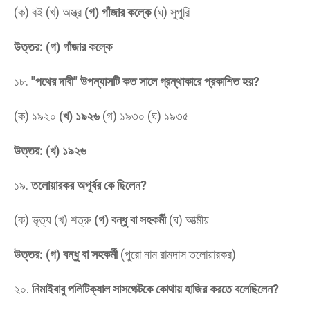
(ক) বই (খ) অস্ত্র
(গ) গাঁজার কল্কে
(ঘ) সুপুরি
উত্তর: (গ) গাঁজার কল্কে
​১৮.
"পথের দাবী" উপন্যাসটি কত সালে গ্রন্থাকারে প্রকাশিত হয়?
(ক) ১৯২০
(খ) ১৯২৬
(গ) ১৯৩০ (ঘ) ১৯৩৫
উত্তর: (খ) ১৯২৬
​১৯.
তলোয়ারকর অপূর্বর কে ছিলেন?
(ক) ভৃত্য (খ) শত্রু
(গ) বন্ধু বা সহকর্মী
(ঘ) আত্মীয়
উত্তর: (গ) বন্ধু বা সহকর্মী
(পুরো নাম রামদাস তলোয়ারকর)
​২০.
নিমাইবাবু পলিটিক্যাল সাসপেক্টকে কোথায় হাজির করতে বলেছিলেন?