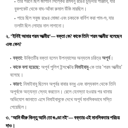
​তার পরনে ছিল জাপানি সিল্কের রামধনু রঙের চুড়িদার পাঞ্জাবি, যার
বুকপকেট থেকে বাঘ-আঁকা রুমাল উঁকি মারছিল।
​পায়ে ছিল সবুজ রঙের মোজা এবং চকচকে বার্নিশ করা পাম-শু, যার
তলাটা ছিল লোহার নাল লাগানো।
২. "ইনিই আমার পরম আত্মীয়"— বক্তা কে? কাকে তিনি 'পরম আত্মীয়' বলেছেন
এবং কেন?
বক্তা:
উক্তিটির বক্তা হলেন উপন্যাসের অন্যতম চরিত্র
অপূর্ব
।
কাকে বলা হয়েছে:
অপূর্ব পুলিশ ইন্সপেক্টর
নিমাইবাবু
-কে তার 'পরম আত্মীয়'
বলেছে।
কারণ:
নিমাইবাবু ছিলেন অপূর্বর বাবার বন্ধু এবং বাল্যকাল থেকে তিনি
অপূর্বকে অত্যন্ত স্নেহ করতেন। রেলে হেনস্তা হওয়ার পর থানায়
অভিযোগ জানাতে এসে নিমাইবাবুকে দেখে অপূর্ব মানসিকভাবে সস্তি
পেয়েছিল।
৩. "আমি ভীরু কিন্তু আমি তো গুণ্ডা নই"— বক্তার এই মানসিকতার পরিচয়
দাও।