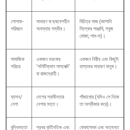
পোশাক-
সাধারণ বা ছদ্মবেশহীন
বিচিত্র সাজ (জাপানি
পরিচ্ছদ
অবস্থায় গম্ভীর।
সিল্কের পাঞ্জাবি, সবুজ
মোজা, পাম-শু)।
সামাজিক
একজন ভয়ংকর
একজন নিরীহ এবং কিছুটা
পরিচয়
'পলিটিক্যাল সাসপেক্ট'
হাস্যকর সাধারণ মানুষ।
বা রাজদ্রোহী।
ব্যসন/
দেশের স্বাধীনতার
গাঁজাখোর (যদিও সে নিজে
নেশা
নেশায় মত্ত।
তা অস্বীকার করে)।
বুদ্ধিমত্তা
প্রখর কূটনৈতিক এবং
বোকাসোকা এবং অত্যন্ত