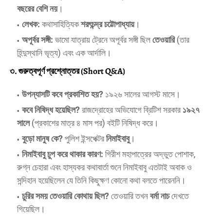
বছরের বেশি নয়
।
লেখক:
কথাসাহিত্যিক
শরৎচন্দ্র চট্টোপাধ্যায়
।
অপূর্বর সঙ্গী:
ভামো যাত্রায় ট্রেনে অপূর্বর সঙ্গী ছিল
তেওয়ারি
(তার
হিন্দুস্থানি ভৃত্য) এবং এক আর্দালি।
৩. গুরুত্বপূর্ণ প্রশ্নোত্তর (Short Q&A)
উপন্যাসটি কবে প্রকাশিত হয়?
১৯২৬ সালের আগস্ট মাসে।
কবে নিষিদ্ধ হয়েছিল?
রাজদ্রোহের অভিযোগে ব্রিটিশ সরকার
১৯২৭
সালে
(প্রকাশের মাত্র ৪ মাস পর) বইটি নিষিদ্ধ করে।
বুড়ো মানুষ কে?
পুলিশ ইন্সপেক্টর
নিমাইবাবু
।
নিমাইবাবু চুপ করে থাকার কারণ:
গিরীশ মহাপাত্রের অদ্ভুত পোশাক,
রুগ্ন চেহারা এবং হাস্যকর কথাবার্তা শুনে নিমাইবাবু এতটাই অবাক ও
সন্দিহান হয়েছিলেন যে তিনি কিছুক্ষণ কোনো কথা বলতে পারেননি।
চুরির সময় তেওয়ারি কোথায় ছিল?
তেওয়ারি তখন
বর্মা নাচ
দেখতে
গিয়েছিল।