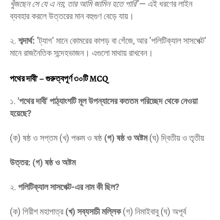
খুঁজছেন সে যে এ নয়, তার আমি জামিন হতে পারি"
— এই ধরণের লাইন
ব্যবহার করলে উত্তরের মান বহুগুণ বেড়ে যায়।
২.
শব্দার্থ:
'ট্যাগ' মানে কোমরের কাপড় বা গেঁজে, আর 'পলিটিক্যাল সাসপেক্ট'
মানে রাজনৈতিক সন্দেহভাজন। এগুলো মাথায় রাখবেন।
পথের দাবী' – গুরুত্বপূর্ণ ৩০টি MCQ
​১.
'পথের দাবী' পাঠ্যাংশটি মূল উপন্যাসের কততম পরিচ্ছেদ থেকে নেওয়া
হয়েছে?
(ক) ষষ্ঠ ও সপ্তম (খ) পঞ্চম ও ষষ্ঠ
(গ) ষষ্ঠ ও অষ্টম
(ঘ) দ্বিতীয় ও তৃতীয়
উত্তর: (গ) ষষ্ঠ ও অষ্টম
​২.
পলিটিক্যাল সাসপেক্ট-এর নাম কী ছিল?
(ক) গিরীশ মহাপাত্র
(খ) সব্যসাচী মল্লিক
(গ) নিমাইবাবু (ঘ) অপূর্ব