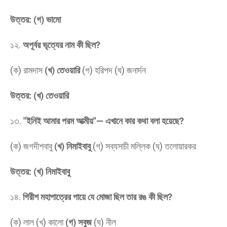
উত্তর: (গ) ভামো
​১২.
অপূর্বর ভৃত্যের নাম কী ছিল?
(ক) রামদাস
(খ) তেওয়ারি
(গ) হরিপদ (ঘ) জনার্দন
উত্তর: (খ) তেওয়ারি
​১৩.
"ইনিই আমার পরম আত্মীয়"— এখানে কার কথা বলা হয়েছে?
(ক) জগদীশবাবু
(খ) নিমাইবাবু
(গ) সব্যসাচী মল্লিক (ঘ) তলোয়ারকর
উত্তর: (খ) নিমাইবাবু
​১৪.
গিরীশ মহাপাত্রের পায়ে যে মোজা ছিল তার রঙ কী ছিল?
(ক) লাল (খ) কালো
(গ) সবুজ
(ঘ) নীল