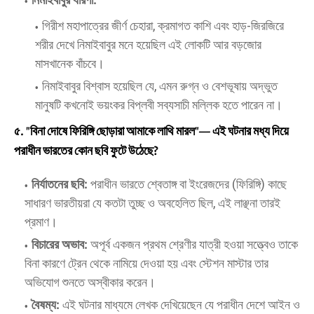
​গিরীশ মহাপাত্রের জীর্ণ চেহারা, ক্রমাগত কাশি এবং হাড়-জিরজিরে
শরীর দেখে নিমাইবাবুর মনে হয়েছিল এই লোকটি আর বড়জোর
মাসখানেক বাঁচবে।
​নিমাইবাবুর বিশ্বাস হয়েছিল যে, এমন রুগ্ন ও বেশভূষায় অদ্ভুত
মানুষটি কখনোই ভয়ংকর বিপ্লবী সব্যসাচী মল্লিক হতে পারেন না।
৫. "বিনা দোষে ফিরিঙ্গি ছোড়ারা আমাকে লাথি মারল"— এই ঘটনার মধ্য দিয়ে
পরাধীন ভারতের কোন ছবি ফুটে উঠেছে?
নির্যাতনের ছবি:
পরাধীন ভারতে শ্বেতাঙ্গ বা ইংরেজদের (ফিরিঙ্গি) কাছে
সাধারণ ভারতীয়রা যে কতটা তুচ্ছ ও অবহেলিত ছিল, এই লাঞ্ছনা তারই
প্রমাণ।
বিচারের অভাব:
অপূর্ব একজন প্রথম শ্রেণীর যাত্রী হওয়া সত্ত্বেও তাকে
বিনা কারণে ট্রেন থেকে নামিয়ে দেওয়া হয় এবং স্টেশন মাস্টার তার
অভিযোগ শুনতে অস্বীকার করেন।
বৈষম্য:
এই ঘটনার মাধ্যমে লেখক দেখিয়েছেন যে পরাধীন দেশে আইন ও