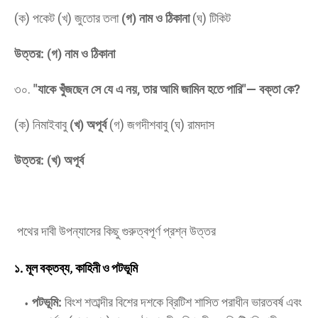
(ক) পকেট (খ) জুতোর তলা
(গ) নাম ও ঠিকানা
(ঘ) টিকিট
উত্তর: (গ) নাম ও ঠিকানা
​৩০.
"যাকে খুঁজছেন সে যে এ নয়, তার আমি জামিন হতে পারি"— বক্তা কে?
(ক) নিমাইবাবু
(খ) অপূর্ব
(গ) জগদীশবাবু (ঘ) রামদাস
উত্তর: (খ) অপূর্ব
পথের দাবী উপন্যাসের কিছু গুরুত্বপূর্ণ প্রশ্ন উত্তর
১. মূল বক্তব্য, কাহিনী ও পটভূমি
পটভূমি:
বিংশ শতাব্দীর বিশের দশকে ব্রিটিশ শাসিত পরাধীন ভারতবর্ষ এবং