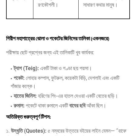
রণকৌশলী।
সাধারণ কথার মানুষ।
গিরীশ মহাপাত্রের ঝোলা ও পকেটের জিনিসের তালিকা (একনজরে)
​পরীক্ষায় ছোট প্রশ্নের জন্য এই তালিকাটি খুব কার্যকর:
ট্যাগ (Teig):
একটি টাকা ও গণ্ডা ছয় পয়সা।
পকেট:
লোহার কম্পাস, ফুটরুল, কয়েকটা বিড়ি, দেশলাই এবং একটি
গাঁজার কল্কে।
হাতের জিনিস:
হরিণের শিং-এর হাতল দেওয়া একটি বেতের ছড়ি।
রুমাল:
পকেটে থাকা রুমালে একটি
বাঘের ছবি
আঁকা ছিল।
অতিরিক্ত গুরুত্বপূর্ণ টিপস:
​১.
উদ্ধৃতি (Quotes):
৫ নম্বরের উত্তরে বইয়ের লাইন যেমন—
"যাকে