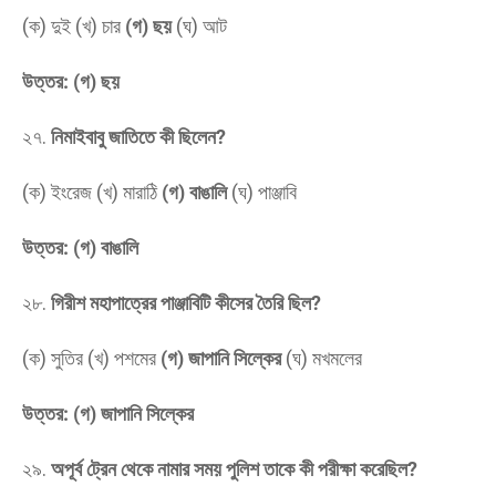
(ক) দুই (খ) চার
(গ) ছয়
(ঘ) আট
উত্তর: (গ) ছয়
​২৭.
নিমাইবাবু জাতিতে কী ছিলেন?
(ক) ইংরেজ (খ) মারাঠি
(গ) বাঙালি
(ঘ) পাঞ্জাবি
উত্তর: (গ) বাঙালি
​২৮.
গিরীশ মহাপাত্রের পাঞ্জাবিটি কীসের তৈরি ছিল?
(ক) সুতির (খ) পশমের
(গ) জাপানি সিল্কের
(ঘ) মখমলের
উত্তর: (গ) জাপানি সিল্কের
​২৯.
অপূর্ব ট্রেন থেকে নামার সময় পুলিশ তাকে কী পরীক্ষা করেছিল?