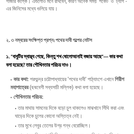
গাঁজার কল্কে। এগুলোও মনে রাখবেন, কারণ অনেক সময় 'পকেট' ও 'ট্যাগ'-
এর জিনিসের মধ্যে গুলিয়ে যায়।
​২. ৩ নম্বরের সংক্ষিপ্ত প্রশ্ন: পথের দাবী গল্পের নোটস
১. "বাবুটির স্বাস্থ্য গেছে, কিন্তু শখ ষোলোআনাই বজায় আছে"— কার কথা
বলা হয়েছে? তার শৌখিনতার পরিচয় দাও।
কার কথা:
শরৎচন্দ্র চট্টোপাধ্যায়ের 'পথের দাবী' পাঠ্যাংশে এখানে
গিরীশ
মহাপাত্রের
(ছদ্মবেশী সব্যসাচী মল্লিক) কথা বলা হয়েছে।
শৌখিনতার পরিচয়:
​তার মাথায় সামনের দিকে বড়ো চুল থাকলেও মাঝখানে সিঁথি করা এবং
ঘাড়ের দিকে চুলের কোনো অস্তিত্ব নেই।
​তার মুখে লেবুর তেলের উগ্র গন্ধ বেরোচ্ছিল।