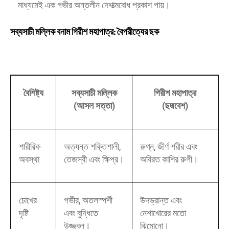
মাধ্যমেই এক গভীর অন্তলীন দেশাত্মবোধ প্রকাশ পায়।
সব্যসাচী মল্লিক বনাম গিরীশ মহাপাত্র: বৈপরীত্যের ছক
বৈশিষ্ট্য
সব্যসাচী মল্লিক
গিরীশ মহাপাত্র
(আসল সত্তা)
(ছদ্মবেশ)
শারীরিক
অত্যন্ত শক্তিশালী,
রুগ্ন, জীর্ণ শরীর এবং
অবস্থা
তেজস্বী এবং ক্ষিপ্র।
অবিরত কাশির রুগী।
চোখের
গভীর, অতলস্পর্শী
উদভ্রান্ত এবং
দৃষ্টি
এবং বুদ্ধিতে
নেশাখোরের মতো
উজ্জ্বল।
ঝিমোনো।