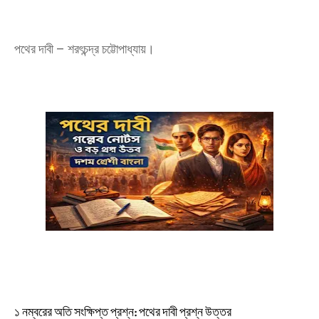
পথের দাবী – শরৎচন্দ্র চট্টোপাধ্যায়।
১ নম্বরের অতি সংক্ষিপ্ত প্রশ্ন: পথের দাবী প্রশ্ন উত্তর