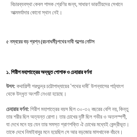
বিচারব্যবস্থা কেবল শাসক শ্রেণির জন্য, সাধারণ ভারতীয়দের সেখানে
আত্মমর্যাদার কোনো স্থান নেই।
​৫ নম্বরের বড় প্রশ্ন (রচনাধর্মী)পথের দাবী গল্পের নোটস
১. গিরীশ মহাপাত্রের অদ্ভুত পোশাক ও চেহারার বর্ণনা
উৎস:
কথাশিল্পী শরৎচন্দ্র চট্টোপাধ্যায়ের 'পথের দাবী' উপন্যাসের পাঠ্যাংশ
থেকে উদ্ধৃত অংশটি নেওয়া হয়েছে।
চেহারার বর্ণনা:
গিরীশ মহাপাত্রের বয়স ছিল ৩০-৩২ বছরের বেশি নয়, কিন্তু
তার শরীর ছিল অত্যন্ত রোগা। তার চোখের দৃষ্টি ছিল গভীর ও অতলস্পর্শী,
যা দেখে মনে হয় যেন তার সমস্ত প্রাণশক্তি ঐ চোখের মধ্যেই কেন্দ্রীভূত।
তাকে দেখে নিমাইবাবুর মনে হয়েছিল সে আর বড়জোর মাসখানেক বাঁচবে।