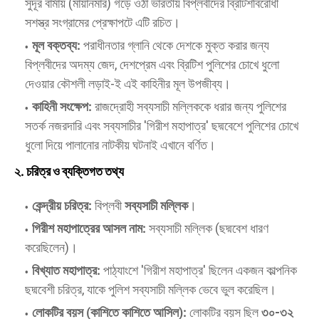
সুদূর বার্মায় (মায়ানমার) গড়ে ওঠা ভারতীয় বিপ্লবীদের ব্রিটিশবিরোধী
সশস্ত্র সংগ্রামের প্রেক্ষাপটে এটি রচিত।
মূল বক্তব্য:
পরাধীনতার গ্লানি থেকে দেশকে মুক্ত করার জন্য
বিপ্লবীদের অদম্য জেদ, দেশপ্রেম এবং ব্রিটিশ পুলিশের চোখে ধুলো
দেওয়ার কৌশলী লড়াই-ই এই কাহিনীর মূল উপজীব্য।
কাহিনী সংক্ষেপ:
রাজদ্রোহী সব্যসাচী মল্লিককে ধরার জন্য পুলিশের
সতর্ক নজরদারি এবং সব্যসাচীর 'গিরীশ মহাপাত্র' ছদ্মবেশে পুলিশের চোখে
ধুলো দিয়ে পালানোর নাটকীয় ঘটনাই এখানে বর্ণিত।
২. চরিত্র ও ব্যক্তিগত তথ্য
কেন্দ্রীয় চরিত্র:
বিপ্লবী
সব্যসাচী মল্লিক
।
গিরীশ মহাপাত্রের আসল নাম:
সব্যসাচী মল্লিক (ছদ্মবেশ ধারণ
করেছিলেন)।
বিখ্যাত মহাপাত্র:
পাঠ্যাংশে 'গিরীশ মহাপাত্র' ছিলেন একজন কাল্পনিক
ছদ্মবেশী চরিত্র, যাকে পুলিশ সব্যসাচী মল্লিক ভেবে ভুল করেছিল।
লোকটির বয়স (কাশিতে কাশিতে আসিল):
লোকটির বয়স ছিল
৩০-৩২