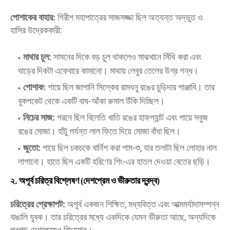
পোশাকের বাহার:
গিরীশ মহাপাত্রের সাজসজ্জা ছিল অত্যন্ত অদ্ভুত ও
হাসির উদ্রেককারী:
মাথার চুল:
সামনের দিকে বড় চুল থাকলেও মাঝখানে সিঁথি করা এবং
ঘাড়ের দিকটা একেবারে কামানো। মাথায় লেবুর তেলের উগ্র গন্ধ।
পোশাক:
গায়ে ছিল জাপানি সিল্কের রামধনু রঙের চুড়িদার পাঞ্জাবি। তার
বুকপকেট থেকে একটি বাঘ-আঁকা রুমাল উঁকি দিচ্ছিল।
নিচের সাজ:
পরনে ছিল বিলেতি খাতি রঙের হাফপ্যান্ট এবং পায়ে সবুজ
রঙের মোজা। হাঁটু পর্যন্ত লাল ফিতে দিয়ে মোজা বাঁধা ছিল।
জুতো:
পায়ে ছিল চকচকে বার্নিশ করা পাম-শু, যার তলাটা ছিল লোহার নাল
লাগানো। হাতে ছিল একটি হরিণের শিং-এর হাতল দেওয়া বেতের ছড়ি।
২. অপূর্ব চরিত্র বিশ্লেষণ (দেশপ্রেম ও ভীরুতার দ্বন্দ্ব)
চরিত্রের প্রেক্ষাপট:
অপূর্ব একজন শিক্ষিত, মধ্যবিত্ত এবং আত্মমর্যাদাসম্পন্ন
বাঙালি যুবক। তার চরিত্রের মধ্যে একদিকে যেমন ভীরুতা আছে, অন্যদিকে
প্রগাঢ় দেশপ্রেমও বিদ্যমান।