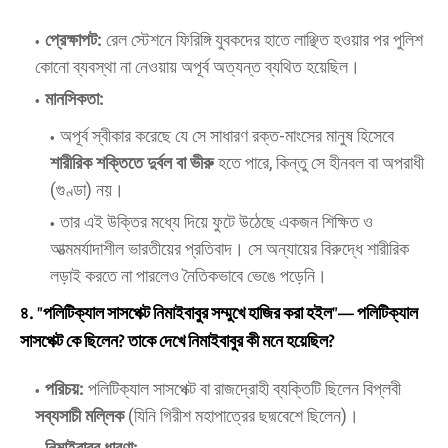
প্রেক্ষাপট:
রেল স্টেশনে ফিরিঙ্গি যুবকদের হাতে লাঞ্ছিত হওয়ার পর পুলিশ
কোনো ব্যবস্থা না নেওয়ায় অপূর্ব অত্যন্ত ব্যথিত হয়েছিল।
মানসিকতা:
​অপূর্ব স্বীকার করেছে যে সে সাধারণ রক্ত-মাংসের মানুষ হিসেবে
শারীরিক শক্তিতে দুর্বল বা ভীরু
হতে পারে, কিন্তু সে হীনবল বা অপরাধী
(গুণ্ডা) নয়।
​তার এই উক্তির মধ্যে দিয়ে ফুটে উঠেছে একজন শিক্ষিত ও
আত্মমর্যাদাশীল ভারতীয়ের প্রতিবাদ। সে অন্যায়ের বিরুদ্ধে শারীরিক
লড়াই করতে না পারলেও নৈতিকভাবে ভেঙে পড়েনি।
৪. "পলিটিক্যাল সাসপেক্ট নিমাইবাবুর সম্মুখে হাজির করা হইল"— পলিটিক্যাল
সাসপেক্ট কে ছিলেন? তাকে দেখে নিমাইবাবুর কী মনে হয়েছিল?
পরিচয়:
পলিটিক্যাল সাসপেক্ট বা রাজদ্রোহী ব্যক্তিটি ছিলেন বিপ্লবী
সব্যসাচী মল্লিক
(যিনি গিরীশ মহাপাত্রের ছদ্মবেশে ছিলেন)।
নিমাইবাবুর ধারণা: