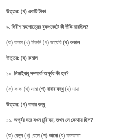
উত্তর: (খ) একটি টাকা
​৯.
গিরীশ মহাপাত্রের বুকপকেটে কী উঁকি মারছিল?
(ক) কলম (খ) চিরুনি (গ) ডায়েরি
(ঘ) রুমাল
উত্তর: (ঘ) রুমাল
​১০.
নিমাইবাবু সম্পর্কে অপূর্বর কী হন?
(ক) কাকা (খ) মামা
(গ) বাবার বন্ধু
(ঘ) দাদা
উত্তর: (গ) বাবার বন্ধু
​১১.
অপূর্বর ঘরে যখন চুরি হয়, তখন সে কোথায় ছিল?
(ক) রেঙ্গুন (খ) রেলে
(গ) ভামো
(ঘ) কলকাতা