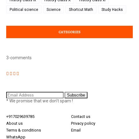
History class ix
History Class X
History class xi
Political science
Science
Shortcut Math
Study Hacks
CATEGORIES
3-comments
* We promise that we don't spam !
+917029639785
Contact us
About us
Privacy policy
Terms & conditions
Email
WhatsApp