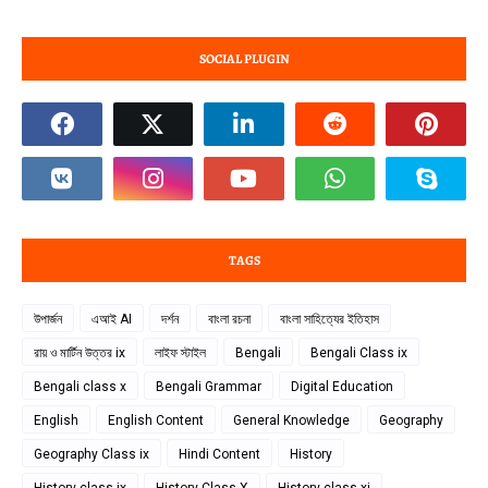
SOCIAL PLUGIN
TAGS
উপার্জন
এআই AI
দর্শন
বাংলা রচনা
বাংলা সাহিত্যের ইতিহাস
রায় ও মার্টিন উত্তর ix
লাইফ স্টাইল
Bengali
Bengali Class ix
Bengali class x
Bengali Grammar
Digital Education
English
English Content
General Knowledge
Geography
Geography Class ix
Hindi Content
History