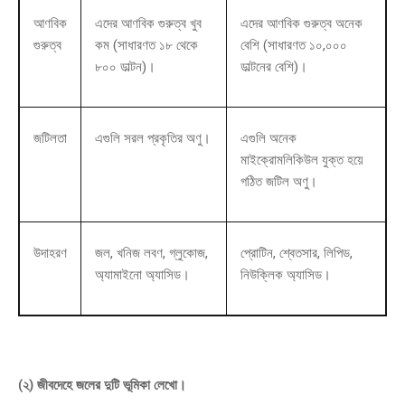
আণবিক
এদের আণবিক গুরুত্ব খুব
এদের আণবিক গুরুত্ব অনেক
গুরুত্ব
কম (সাধারণত ১৮ থেকে
বেশি (সাধারণত ১০,০০০
৮০০ ডাল্টন)।
ডাল্টনের বেশি)।
জটিলতা
এগুলি সরল প্রকৃতির অণু।
এগুলি অনেক
মাইক্রোমলিকিউল যুক্ত হয়ে
গঠিত জটিল অণু।
উদাহরণ
জল, খনিজ লবণ, গ্লুকোজ,
প্রোটিন, শ্বেতসার, লিপিড,
অ্যামাইনো অ্যাসিড।
নিউক্লিক অ্যাসিড।
(২) জীবদেহে জলের দুটি ভূমিকা লেখো।