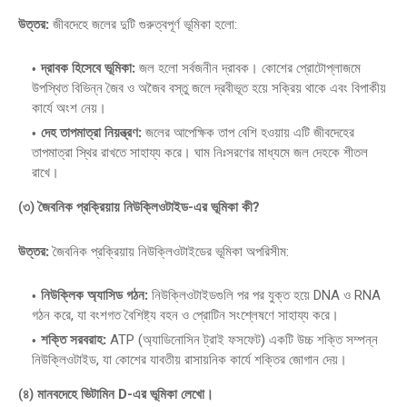
উত্তর:
জীবদেহে জলের দুটি গুরুত্বপূর্ণ ভূমিকা হলো:
দ্রাবক হিসেবে ভূমিকা:
জল হলো সর্বজনীন দ্রাবক। কোশের প্রোটোপ্লাজমে
উপস্থিত বিভিন্ন জৈব ও অজৈব বস্তু জলে দ্রবীভূত হয়ে সক্রিয় থাকে এবং বিপাকীয়
কার্যে অংশ নেয়।
দেহ তাপমাত্রা নিয়ন্ত্রণ:
জলের আপেক্ষিক তাপ বেশি হওয়ায় এটি জীবদেহের
তাপমাত্রা স্থির রাখতে সাহায্য করে। ঘাম নিঃসরণের মাধ্যমে জল দেহকে শীতল
রাখে।
(৩) জৈবনিক প্রক্রিয়ায় নিউক্লিওটাইড-এর ভূমিকা কী?
উত্তর:
জৈবনিক প্রক্রিয়ায় নিউক্লিওটাইডের ভূমিকা অপরিসীম:
নিউক্লিক অ্যাসিড গঠন:
নিউক্লিওটাইডগুলি পর পর যুক্ত হয়ে DNA ও RNA
গঠন করে, যা বংশগত বৈশিষ্ট্য বহন ও প্রোটিন সংশ্লেষণে সাহায্য করে।
শক্তি সরবরাহ:
ATP (অ্যাডিনোসিন ট্রাই ফসফেট) একটি উচ্চ শক্তি সম্পন্ন
নিউক্লিওটাইড, যা কোশের যাবতীয় রাসায়নিক কার্যে শক্তির জোগান দেয়।
(৪) মানবদেহে ভিটামিন D-এর ভূমিকা লেখো।