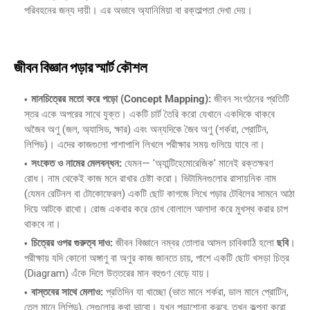
পরিবহনের জন্য দায়ী। এর অভাবে অ্যানিমিয়া বা রক্তাল্পতা দেখা দেয়।
জীবন বিজ্ঞান পড়ার স্মার্ট কৌশল
মানচিত্রের মতো করে পড়ো (Concept Mapping):
জীবন সংগঠনের প্রতিটি
স্তর একে অপরের সাথে যুক্ত। একটি চার্ট তৈরি করো যেখানে একদিকে থাকবে
অজৈব অণু (জল, অ্যাসিড, ক্ষার) এবং অন্যদিকে জৈব অণু (শর্করা, প্রোটিন,
লিপিড)। এদের কাজগুলো পাশাপাশি লিখলে পরীক্ষার সময় গুলিয়ে যাবে না।
সংকেত ও নামের মেলবন্ধন:
যেমন— 'অ্যান্টিহেমোরেজিক' মানেই রক্তক্ষরণ
রোধ। নাম থেকেই কাজ মনে রাখার চেষ্টা করো। ভিটামিনগুলোর রাসায়নিক নাম
(যেমন রেটিনল বা টোকোফেরল) একটি ছোট কাগজে লিখে পড়ার টেবিলের সামনে আঠা
দিয়ে আটকে রাখো। রোজ একবার করে চোখ বোলালে আলাদা করে মুখস্থ করার চাপ
থাকবে না।
চিত্রের ওপর গুরুত্ব দাও:
জীবন বিজ্ঞানে নম্বর তোলার আসল চাবিকাঠি হলো
ছবি
।
পরীক্ষায় যদি কোনো অঙ্গাণু বা অণুর কাজ জানতে চায়, পাশে একটি ছোট খসড়া চিত্র
(Diagram) এঁকে দিলে উত্তরের মান বহুগুণ বেড়ে যায়।
বাস্তবের সাথে মেলাও:
প্রতিদিন যা খাচ্ছো (ভাত মানে শর্করা, ডাল মানে প্রোটিন,
তেল মানে লিপিড), সেগুলোর কথা ভাবো। যখন পড়াশোনা করবে, তখন কল্পনা করো