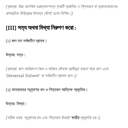
(ব্যাখ্যা: উচ্চ আণবিক গুরুত্বসম্পন্ন ফ্যাটি অ্যাসিড ও গ্লিসারল বা অ্যালকোহলের
রাসায়নিক বিক্রিয়ায় উৎপন্ন যৌগই হলো লিপিড।)
[III] সত্য অথবা মিথ্যা নিরুপণ করো :
(১) জল হল সর্বজনীন দ্রাবক।
উত্তর:
সত্য
।
(ব্যাখ্যা: জল অধিকাংশ জৈব ও অজৈব যৌগকে দ্রবীভূত করতে পারে বলে একে
'Universal Solvent' বা সর্বজনীন দ্রাবক বলে।)
(২) মানবদেহের অগ্ন্যাশয় রস ও পিত্তরস আম্লিক প্রকৃতির।
উত্তর:
মিথ্যা
।
(সঠিক তথ্য: অগ্ন্যাশয় রস এবং পিত্তরস উভয়ই
ক্ষারীয়
প্রকৃতির হয়।)