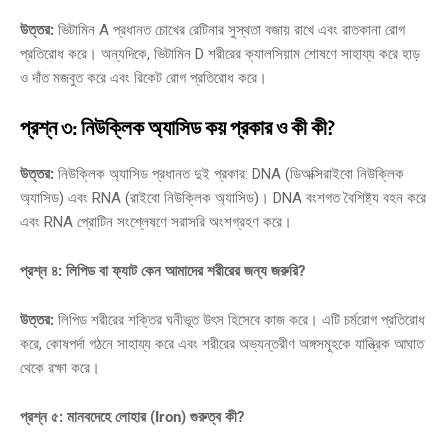
উত্তর:
ভিটামিন A প্রধানত চোখের রেটিনার সুস্থতা বজায় রাখে এবং রাতকানা রোগ
প্রতিরোধ করে। অন্যদিকে, ভিটামিন D শরীরের ক্যালসিয়াম শোষণে সাহায্য করে হাড়
ও দাঁত মজবুত করে এবং রিকেট রোগ প্রতিরোধ করে।
প্রশ্ন ৩: নিউক্লিক অ্যাসিড কয় প্রকার ও কী কী?
উত্তর:
নিউক্লিক অ্যাসিড প্রধানত দুই প্রকার: DNA (ডিঅক্সিরাইবো নিউক্লিক
অ্যাসিড) এবং RNA (রাইবো নিউক্লিক অ্যাসিড)। DNA বংশগত বৈশিষ্ট্য বহন করে
এবং RNA প্রোটিন সংশ্লেষণে সরাসরি অংশগ্রহণ করে।
প্রশ্ন ৪: লিপিড বা ফ্যাট কেন আমাদের শরীরের জন্য জরুরি?
উত্তর:
লিপিড শরীরের শক্তির ঘনীভূত উৎস হিসেবে কাজ করে। এটি চর্মরোগ প্রতিরোধ
করে, কোষপর্দা গঠনে সাহায্য করে এবং শরীরের অভ্যন্তরীণ অঙ্গসমূহকে যান্ত্রিক আঘাত
থেকে রক্ষা করে।
প্রশ্ন ৫: মানবদেহে লোহার (Iron) গুরুত্ব কী?