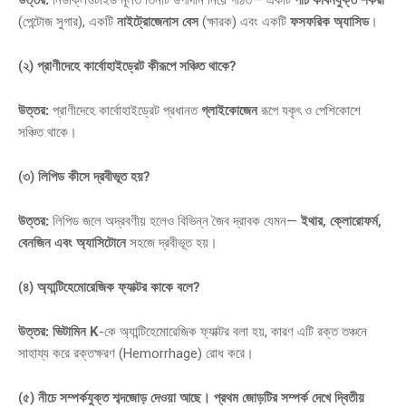
(পেন্টোজ সুগার), একটি
নাইট্রোজেনাস বেস
(ক্ষারক) এবং একটি
ফসফরিক অ্যাসিড
।
(২) প্রাণীদেহে কার্বোহাইড্রেট কীরূপে সঞ্চিত থাকে?
উত্তর:
প্রাণীদেহে কার্বোহাইড্রেট প্রধানত
গ্লাইকোজেন
রূপে যকৃৎ ও পেশিকোশে
সঞ্চিত থাকে।
(৩) লিপিড কীসে দ্রবীভূত হয়?
উত্তর:
লিপিড জলে অদ্রবণীয় হলেও বিভিন্ন জৈব দ্রাবক যেমন—
ইথার, ক্লোরোফর্ম,
বেনজিন এবং অ্যাসিটোনে
সহজে দ্রবীভূত হয়।
(৪) অ্যান্টিহেমোরেজিক ফ্যাক্টর কাকে বলে?
উত্তর:
ভিটামিন K
-কে অ্যান্টিহেমোরেজিক ফ্যাক্টর বলা হয়, কারণ এটি রক্ত তঞ্চনে
সাহায্য করে রক্তক্ষরণ (Hemorrhage) রোধ করে।
(৫) নীচে সম্পর্কযুক্ত শব্দজোড় দেওয়া আছে। প্রথম জোড়টির সম্পর্ক দেখে দ্বিতীয়