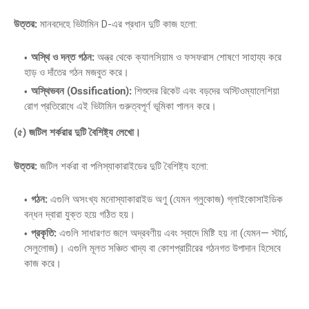
উত্তর:
মানবদেহে ভিটামিন D-এর প্রধান দুটি কাজ হলো:
অস্থি ও দন্ত গঠন:
অন্ত্র থেকে ক্যালসিয়াম ও ফসফরাস শোষণে সাহায্য করে
হাড় ও দাঁতের গঠন মজবুত করে।
অস্থিভবন (Ossification):
শিশুদের রিকেট এবং বড়দের অস্টিওম্যালেশিয়া
রোগ প্রতিরোধে এই ভিটামিন গুরুত্বপূর্ণ ভূমিকা পালন করে।
(৫) জটিল শর্করার দুটি বৈশিষ্ট্য লেখো।
উত্তর:
জটিল শর্করা বা পলিস্যাকারাইডের দুটি বৈশিষ্ট্য হলো:
গঠন:
এগুলি অসংখ্য মনোস্যাকারাইড অণু (যেমন গ্লুকোজ) গ্লাইকোসাইডিক
বন্ধন দ্বারা যুক্ত হয়ে গঠিত হয়।
প্রকৃতি:
এগুলি সাধারণত জলে অদ্রবণীয় এবং স্বাদে মিষ্টি হয় না (যেমন— স্টার্চ,
সেলুলোজ)। এগুলি মূলত সঞ্চিত খাদ্য বা কোশপ্রাচীরের গঠনগত উপাদান হিসেবে
কাজ করে।