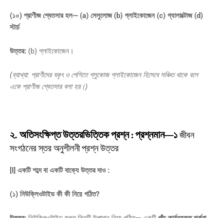
(১০) প্রাণীজ শ্বেতসার হল— (a) সেলুলোজ (b) গ্লাইকোজেন (c) গ্যালাক্টোজ (d)
স্টার্চ
উত্তর:
(b) গ্লাইকোজেন।
(ব্যাখ্যা: প্রাণীদের যকৃৎ ও পেশিতে গ্লুকোজ গ্লাইকোজেন হিসেবে সঞ্চিত থাকে বলে
একে প্রাণীজ শ্বেতসার বলা হয়।)
২. অতিসংক্ষিপ্ত উত্তরভিত্তিক প্রশ্ন : প্রশ্নমান—১
জীবন
সংগঠনের স্তর অনুশীলনী প্রশ্ন উত্তর
[I] একটি শব্দে বা একটি বাক্যে উত্তর দাও :
(১) নিউক্লিওটাইড কী কী নিয়ে গঠিত?
উত্তর:
নিউক্লিওটাইড মূলত তিনটি উপাদান নিয়ে গঠিত— একটি
পাঁচ কার্বনযুক্ত শর্করা