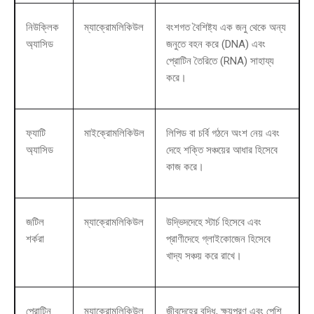
নিউক্লিক
ম্যাক্রোমলিকিউল
বংশগত বৈশিষ্ট্য এক জনু থেকে অন্য
অ্যাসিড
জনুতে বহন করে (DNA) এবং
প্রোটিন তৈরিতে (RNA) সাহায্য
করে।
ফ্যাটি
মাইক্রোমলিকিউল
লিপিড বা চর্বি গঠনে অংশ নেয় এবং
অ্যাসিড
দেহে শক্তি সঞ্চয়ের আধার হিসেবে
কাজ করে।
জটিল
ম্যাক্রোমলিকিউল
উদ্ভিদদেহে স্টার্চ হিসেবে এবং
শর্করা
প্রাণীদেহে গ্লাইকোজেন হিসেবে
খাদ্য সঞ্চয় করে রাখে।
প্রোটিন
ম্যাক্রোমলিকিউল
জীবদেহের বৃদ্ধি, ক্ষয়পূরণ এবং পেশি