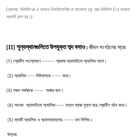
(ব্যাখ্যা: ভিটামিন A-র অভাবে নিকটালোপিয়া বা রাতকানা হয়, আর ভিটামিন C-র অভাবে
স্কার্ভি রোগ হয়।)
[II] শূন্যস্থানগুলিতে উপযুক্ত শব্দ বসাও :
জীবন সংগঠনের স্তর
(1) প্রোটিন সংশ্লেষণে ------- প্রকার অ্যামাইনো অ্যাসিড লাগে।
(2) অ্যাসিড ---- লিটমাসকে ----- করে।
(3) সরল শর্করাকে ----- অঙ্গার বলে।
(4) অনেক অ্যামাইনো অ্যাসিড----- বন্ধন দ্বারা যুক্ত হয়ে প্রোটিন গঠন করে।
(5) ফ্যাটি অ্যাসিড ও অ্যালকোহলের. ----- হল লিপিড।
উত্তর