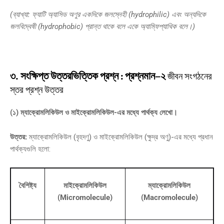
(ব্যাখ্যা: ফ্যাটি অ্যাসিড অণুর একদিকে জলস্নেহী (hydrophilic) এবং অন্যদিকে
জলবিদ্বেষী (hydrophobic) প্রান্ত থাকে বলে একে অ্যাম্ফিপ্যাথিক বলে।)
৩. সংক্ষিপ্ত উত্তরভিত্তিক প্রশ্ন : প্রশ্নমান–২
জীবন সংগঠনের
স্তর প্রশ্ন উত্তর
(১) ম্যাক্রোমলিকিউল ও মাইক্রোমলিকিউল-এর মধ্যে পার্থক্য লেখো।
উত্তর:
ম্যাক্রোমলিকিউল (বৃহদণু) ও মাইক্রোমলিকিউল (ক্ষুদ্র অণু)-এর মধ্যে প্রধান
পার্থক্যগুলি হলো:
বৈশিষ্ট্য
মাইক্রোমলিকিউল
ম্যাক্রোমলিকিউল
(Micromolecule)
(Macromolecule)