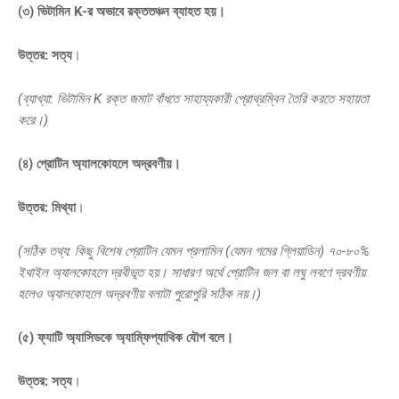
(৩) ভিটামিন K-র অভাবে রক্ততঞ্চন ব্যাহত হয়।
উত্তর:
সত্য
।
(ব্যাখ্যা: ভিটামিন K রক্ত জমাট বাঁধতে সাহায্যকারী প্রোথ্রম্বিন তৈরি করতে সহায়তা
করে।)
(৪) প্রোটিন অ্যালকোহলে অদ্রবণীয়।
উত্তর:
মিথ্যা
।
(সঠিক তথ্য: কিছু বিশেষ প্রোটিন যেমন প্রলামিন (যেমন গমের গ্লিয়াডিন) ৭০-৮০%
ইথাইল অ্যালকোহলে দ্রবীভূত হয়। সাধারণ অর্থে প্রোটিন জল বা লঘু লবণে দ্রবণীয়
হলেও অ্যালকোহলে অদ্রবণীয় বলাটা পুরোপুরি সঠিক নয়।)
(৫) ফ্যাটি অ্যাসিডকে অ্যাম্ফিপ্যাথিক যৌগ বলে।
উত্তর:
সত্য
।