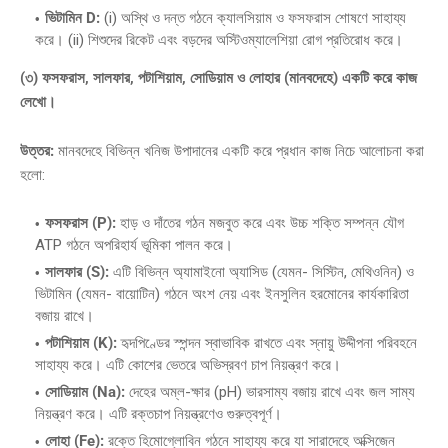
ভিটামিন D:
(i) অস্থি ও দন্ত গঠনে ক্যালসিয়াম ও ফসফরাস শোষণে সাহায্য
করে। (ii) শিশুদের রিকেট এবং বড়দের অস্টিওম্যালেশিয়া রোগ প্রতিরোধ করে।
(৩) ফসফরাস, সালফার, পটাশিয়াম, সোডিয়াম ও লোহার (মানবদেহে) একটি করে কাজ
লেখো।
উত্তর:
মানবদেহে বিভিন্ন খনিজ উপাদানের একটি করে প্রধান কাজ নিচে আলোচনা করা
হলো:
ফসফরাস (P):
হাড় ও দাঁতের গঠন মজবুত করে এবং উচ্চ শক্তি সম্পন্ন যৌগ
ATP গঠনে অপরিহার্য ভূমিকা পালন করে।
সালফার (S):
এটি বিভিন্ন অ্যামাইনো অ্যাসিড (যেমন- সিস্টিন, মেথিওনিন) ও
ভিটামিন (যেমন- বায়োটিন) গঠনে অংশ নেয় এবং ইনসুলিন হরমোনের কার্যকারিতা
বজায় রাখে।
পটাশিয়াম (K):
হৃদপিণ্ডের স্পন্দন স্বাভাবিক রাখতে এবং স্নায়ু উদ্দীপনা পরিবহনে
সাহায্য করে। এটি কোশের ভেতরে অভিস্রবণ চাপ নিয়ন্ত্রণ করে।
সোডিয়াম (Na):
দেহের অম্ল-ক্ষার (pH) ভারসাম্য বজায় রাখে এবং জল সাম্য
নিয়ন্ত্রণ করে। এটি রক্তচাপ নিয়ন্ত্রণেও গুরুত্বপূর্ণ।
লোহা (Fe):
রক্তে হিমোগ্লোবিন গঠনে সাহায্য করে যা সারাদেহে অক্সিজেন