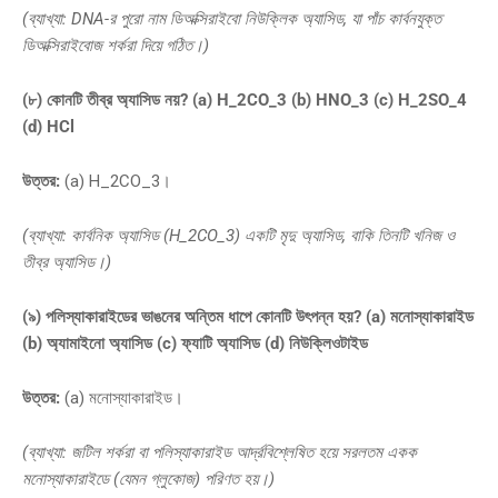
(ব্যাখ্যা: DNA-র পুরো নাম ডিঅক্সিরাইবো নিউক্লিক অ্যাসিড, যা পাঁচ কার্বনযুক্ত
ডিঅক্সিরাইবোজ শর্করা দিয়ে গঠিত।)
(৮) কোনটি তীব্র অ্যাসিড নয়? (a)
H_2CO_3
(b)
HNO_3
(c)
H_2SO_4
(d) HCl
উত্তর:
(a) H_2CO_3।
(ব্যাখ্যা: কার্বনিক অ্যাসিড (
H_2CO_3
) একটি মৃদু অ্যাসিড, বাকি তিনটি খনিজ ও
তীব্র অ্যাসিড।)
(৯) পলিস্যাকারাইডের ভাঙনের অন্তিম ধাপে কোনটি উৎপন্ন হয়? (a) মনোস্যাকারাইড
(b) অ্যামাইনো অ্যাসিড (c) ফ্যাটি অ্যাসিড (d) নিউক্লিওটাইড
উত্তর:
(a) মনোস্যাকারাইড।
(ব্যাখ্যা: জটিল শর্করা বা পলিস্যাকারাইড আর্দ্রবিশ্লেষিত হয়ে সরলতম একক
মনোস্যাকারাইডে (যেমন গ্লুকোজ) পরিণত হয়।)