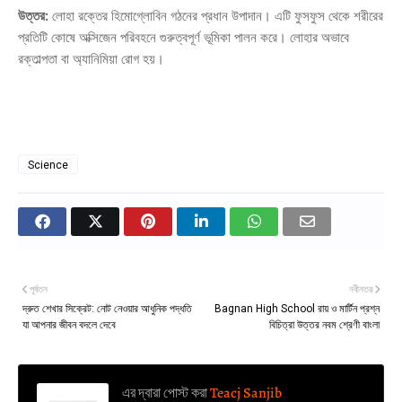
উত্তর:
লোহা রক্তের হিমোগ্লোবিন গঠনের প্রধান উপাদান। এটি ফুসফুস থেকে শরীরের
প্রতিটি কোষে অক্সিজেন পরিবহনে গুরুত্বপূর্ণ ভূমিকা পালন করে। লোহার অভাবে
রক্তাল্পতা বা অ্যানিমিয়া রোগ হয়।
Science
পূর্বতন
নবীনতর
দ্রুত শেখার সিক্রেট: নোট নেওয়ার আধুনিক পদ্ধতি
Bagnan High School রায় ও মার্টিন প্রশ্ন
যা আপনার জীবন বদলে দেবে
বিচিত্রা উত্তর নবম শ্রেণী বাংলা
এর দ্বারা পোস্ট করা
Teacj Sanjib