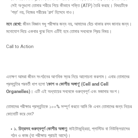
সেই অণুগুলো তোমার শরীরে গিয়ে কীভাবে শক্তি (ATP) তৈরি করছে। বিষয়টিকে
'পড়া' নয়, নিজের শরীরের 'গল্প' হিসেবে নাও।
মনে রেখো:
জীবন বিজ্ঞান শুধু পরীক্ষার জন্য নয়, আমাদের বেঁচে থাকার রসদ জানার জন্য।
মনোযোগ দিয়ে একবার বুঝে নিলে এটিই হবে তোমার সবথেকে প্রিয় বিষয়।
Call to Action
এতক্ষণ আমরা জীবন সংগঠনের আণবিক স্তর নিয়ে আলোচনা করলাম। এবার তোমাদের
প্রস্তুতির পরবর্তী ধাপ হলো
'কোশ ও কোশীয় অঙ্গাণু' (Cell and Cell
Organelles)
। এটি এই অধ্যায়ের সবথেকে গুরুত্বপূর্ণ এবং মজাদার অংশ।
​তোমাদের পরীক্ষার প্রস্তুতিকে ১০০% সম্পূর্ণ করতে আমি কি এখন তোমাদের জন্য নিচের
কোনোটি করে দেব?
১. চিত্রসহ গুরুত্বপূর্ণ কোশীয় অঙ্গাণু:
মাইটোকন্ড্রিয়া, প্লাস্টিড বা নিউক্লিয়াসের
গঠন ও কাজ (যা পরীক্ষায় প্রায়ই আসে)।