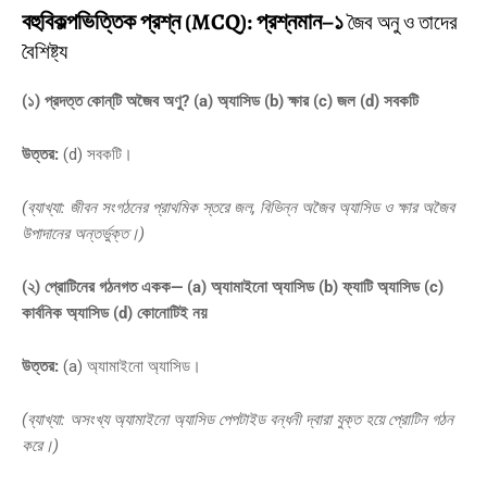
বহুবিকল্পভিত্তিক প্রশ্ন (MCQ): প্রশ্নমান–১
জৈব অনু ও তাদের
বৈশিষ্ট্য
(১) প্রদত্ত কোন্‌টি অজৈব অণু? (a) অ্যাসিড (b) ক্ষার (c) জল (d) সবকটি
উত্তর:
(d) সবকটি।
(ব্যাখ্যা: জীবন সংগঠনের প্রাথমিক স্তরে জল, বিভিন্ন অজৈব অ্যাসিড ও ক্ষার অজৈব
উপাদানের অন্তর্ভুক্ত।)
(২) প্রোটিনের গঠনগত একক— (a) অ্যামাইনো অ্যাসিড (b) ফ্যাটি অ্যাসিড (c)
কার্বনিক অ্যাসিড (d) কোনোটিই নয়
উত্তর:
(a) অ্যামাইনো অ্যাসিড।
(ব্যাখ্যা: অসংখ্য অ্যামাইনো অ্যাসিড পেপটাইড বন্ধনী দ্বারা যুক্ত হয়ে প্রোটিন গঠন
করে।)