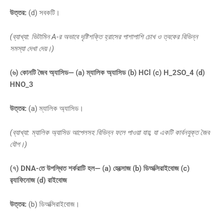
উত্তর:
(d) সবকটি।
(ব্যাখ্যা: ভিটামিন A-র অভাবে দৃষ্টিশক্তি হ্রাসের পাশাপাশি চোখ ও ত্বকের বিভিন্ন
সমস্যা দেখা দেয়।)
(৬) কোনটি জৈব অ্যাসিড— (a) ম্যালিক অ্যাসিড (b) HCl (c)
H_2SO_4
(d)
HNO_3
উত্তর:
(a) ম্যালিক অ্যাসিড।
(ব্যাখ্যা: ম্যালিক অ্যাসিড আপেলসহ বিভিন্ন ফলে পাওয়া যায়, যা একটি কার্বনযুক্ত জৈব
যৌগ।)
(৭) DNA-তে উপস্থিত শর্করাটি হল— (a) হেক্সোজ (b) ডিঅক্সিরাইবোজ (c)
র‍্যাফিনোজ (d) রাইবোজ
উত্তর:
(b) ডিঅক্সিরাইবোজ।