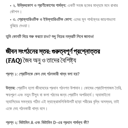
২. উদ্ভিদকোশ ও প্রাণীকোশের পার্থক্য:
একটি সহজ ছকের মাধ্যমে মনে রাখার
কৌশল।
৩. প্রোক্যারিওটিক ও ইউক্যারিওটিক কোশ:
এদের মূল পার্থক্যের জায়গাগুলো
বুঝিয়ে দেওয়া।
তুমি কোনটি দিয়ে শুরু করতে চাও? শুধু নিচের নম্বরটি লিখে জানাও!
জীবন সংগঠনের স্তর: গুরুত্বপূর্ণ প্রশ্নোত্তর
(FAQ)
জৈব অনু ও তাদের বৈশিষ্ট্য
প্রশ্ন ১: প্রোটিনকে কেন দেহ গঠনকারী খাদ্য বলা হয়?
উত্তর:
প্রোটিন হলো জীবদেহের প্রধান গঠনগত উপাদান। কোষের প্রোটোপ্লাজম তৈরি,
ক্ষয়পূরণ এবং নতুন টিস্যু বা কলা গঠনের জন্য প্রোটিন অপরিহার্য। অ্যামাইনো
অ্যাসিডের সমন্বয়ে গঠিত এই ম্যাক্রোমলিকিউলটি ছাড়া শরীরের বৃদ্ধি অসম্ভব, তাই
একে দেহ গঠনকারী খাদ্য বলে।
প্রশ্ন ২: ভিটামিন A এবং ভিটামিন D-এর প্রধান পার্থক্য কী?