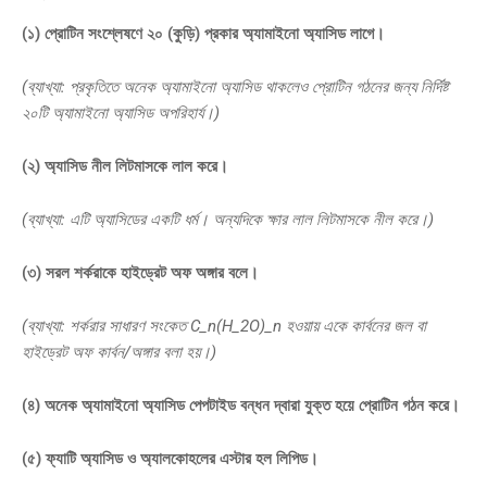
(১) প্রোটিন সংশ্লেষণে
২০ (কুড়ি)
প্রকার অ্যামাইনো অ্যাসিড লাগে।
(ব্যাখ্যা: প্রকৃতিতে অনেক অ্যামাইনো অ্যাসিড থাকলেও প্রোটিন গঠনের জন্য নির্দিষ্ট
২০টি অ্যামাইনো অ্যাসিড অপরিহার্য।)
(২) অ্যাসিড
নীল
লিটমাসকে
লাল
করে।
(ব্যাখ্যা: এটি অ্যাসিডের একটি ধর্ম। অন্যদিকে ক্ষার লাল লিটমাসকে নীল করে।)
(৩) সরল শর্করাকে
হাইড্রেট অফ
অঙ্গার বলে।
(ব্যাখ্যা: শর্করার সাধারণ সংকেত
C_n(H_2O)_n
হওয়ায় একে কার্বনের জল বা
হাইড্রেট অফ কার্বন/অঙ্গার বলা হয়।)
(৪) অনেক অ্যামাইনো অ্যাসিড
পেপটাইড
বন্ধন দ্বারা যুক্ত হয়ে প্রোটিন গঠন করে।
(৫) ফ্যাটি অ্যাসিড ও অ্যালকোহলের
এস্টার
হল লিপিড।