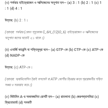
(৩) শর্করায় হাইড্রোজেন ও অক্সিজেনের অনুপাত হল— (a) 3 : 1 (b) 2 : 1 (c) 1
: 1 (d) 4 : 1
উত্তর:
(b) 2 : 1।
(ব্যাখ্যা: শর্করায় (যেমন গ্লুকোজ
C_6H_{12}O_6
) হাইড্রোজেন ও অক্সিজেনের
অনুপাত জলের মতোই ২:১ থাকে।)
(৪) এনার্জি কারেন্সি বা শক্তিমুদ্রা বলে– (a) GTP-কে (b) CTP-কে (c) ATP-কে
(d) NADP-কে
উত্তর:
(c) ATP-কে।
(ব্যাখ্যা: অ্যাডিনোসিন ট্রাই ফসফেট বা ATP কোশীয় ক্রিয়ার জন্য প্রয়োজনীয় শক্তি
সঞ্চয় ও সরবরাহ করে।)
(৫) ভিটামিন A-র অভাবজনিত রোগটি হল— (a) রাতকানা (b) জেরপথ্যালমিয়া (c)
ফ্রিনোডার্মা (d) সবকটি