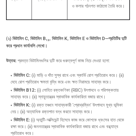
ও কলার গঠনগত কাঠামো তৈরি করে।
(২) ভিটামিন C, ভিটামিন B₁₂, ভিটামিন K, ভিটামিন E ও ভিটামিন D—প্রতিটির দুটি
করে প্রধান কার্যাবলি লেখো।
উত্তর:
প্রদত্ত ভিটামিনগুলির দুটি করে গুরুত্বপূর্ণ কাজ নিচে দেওয়া হলো:
ভিটামিন C:
(i) মাড়ি ও দাঁত সুস্থ রাখে এবং স্কার্ভি রোগ প্রতিরোধ করে। (ii)
দেহে রোগ প্রতিরোধ ক্ষমতা বৃদ্ধি করে এবং ক্ষত নিরাময়ে সাহায্য করে।
ভিটামিন B12:
(i) লোহিত রক্তকণিকা (RBC) উৎপাদনে ও পরিপক্কতায়
সাহায্য করে। (ii) স্নায়ুতন্ত্রের স্বাভাবিক কার্যকারিতা বজায় রাখে।
ভিটামিন K:
(i) রক্ত তঞ্চনে সাহায্যকারী 'প্রোথ্রম্বিন' উৎপাদনে মুখ্য ভূমিকা
নেয়। (ii) অত্যাধিক রক্তপাত বন্ধ করতে সাহায্য করে।
ভিটামিন E:
(i) অ্যান্টি-অক্সিডেন্ট হিসেবে কাজ করে কোশকে ধ্বংসের হাত থেকে
রক্ষা করে। (ii) জননতন্ত্রের স্বাভাবিক কার্যকারিতা বজায় রাখে এবং বন্ধ্যাত্ব
প্রতিরোধ করে।